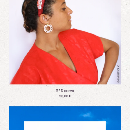
RED crown
90,00
€