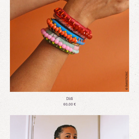
Didi
60,00
€