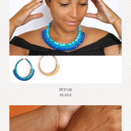
PEYI (d)
85,00
€