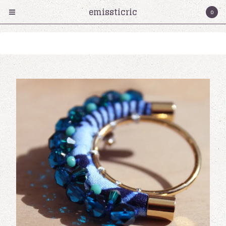
emissticric
0
Sorry, that product could not be found.
Products
Collier
Bracelet
Boucles d'oreilles
cartes cadeaux
Serre-tete
Bagues
Émissticric?
Contact
Cart
0
€
0,00
Instagram