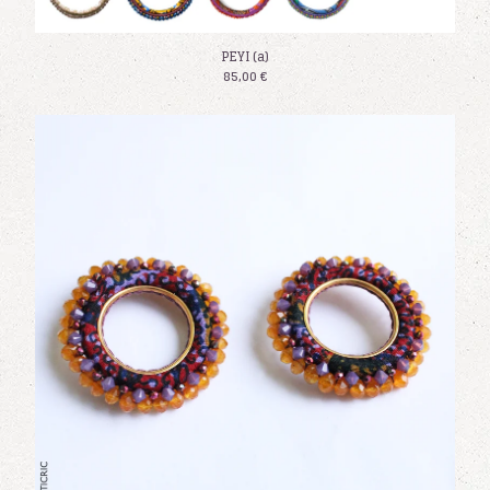
PEYI (a)
85,00
€