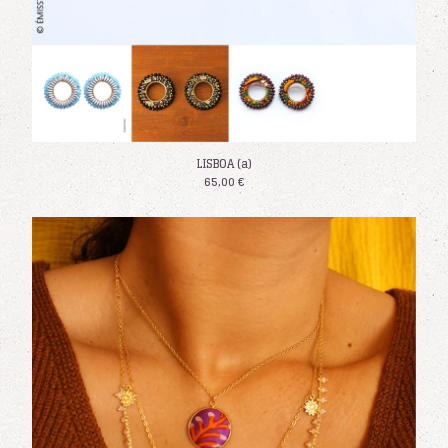
LISBOA (a)
65,00
€