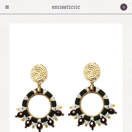
emissticric
0
Products
Collier
Bracelet
Boucles d'oreilles
cartes cadeaux
Serre-tete
Bagues
Émissticric?
Contact
Cart
0
€
0,00
Instagram