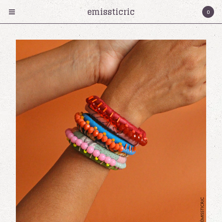
emissticric
0
Products
Collier
Bracelet
Boucles d'oreilles
cartes cadeaux
Serre-tete
Bagues
Émissticric?
Contact
Cart
0
€
0,00
Instagram