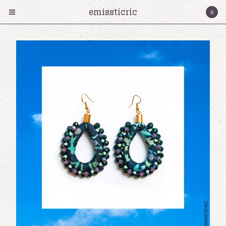
emissticric
0
Products
Collier
Bracelet
Boucles d'oreilles
cartes cadeaux
Serre-tete
Bagues
Émissticric?
Contact
Cart
0
€
0,00
Instagram