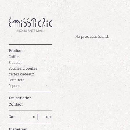
No products found.
Products
Collier
Bracelet
Boucles d'oreilles
cartes cadeaux
Serre-tete
Bagues
Émissticric?
Contact
Cart
0
€
0,00
Instagram